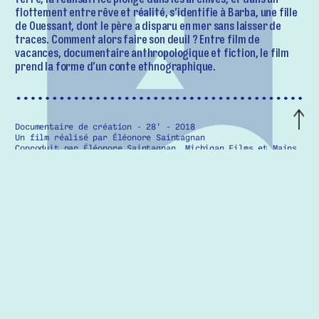
terre, la réalisatrice plonge dans les archives, et dans un
flottement entre rêve et réalité, s’identifie à Barba, une fille
de Ouessant, dont le père a disparu en mer sans laisser de
traces. Comment alors faire son deuil ? Entre film de
vacances, documentaire anthropologique et fiction, le film
prend la forme d’un conte ethnographique.
Documentaire de création - 28’ - 2018
Un film réalisé par Éléonore Saintagnan
Coproduit par Éléonore Saintagnan, Michigan Films et Mains
d’Œuvres
Avec le soutien de Finis terrae, du Département Seine-
Saint-Denis, de la Fédération Wallonie-Bruxelles et de la
Cinémathèque de Bretagne
En collaboration avec Red Shoes
Première Mondiale : Festival Visions du Réel (Nyon, Suisse)
- Avril 2018 - Prix du Meilleur Court-métrage
Interprétation : Éléonore Saintagnan, Ann Stouvenel, Edgar
Motte-Saintagnan, Grégoire Motte et Yang Chao
Image : Éléonore Saintagnan et Grégoire Motte
Montage Image : Frédéric Dupont
Montage son : Romain Ozanne
Étalonnage : Nicolas Lebecque
Production : Alice Lemaire et Nicolas Lebecque
Mix : Romain Ozanne
Musique originale : Birds on a wire (Rosemary Standley et