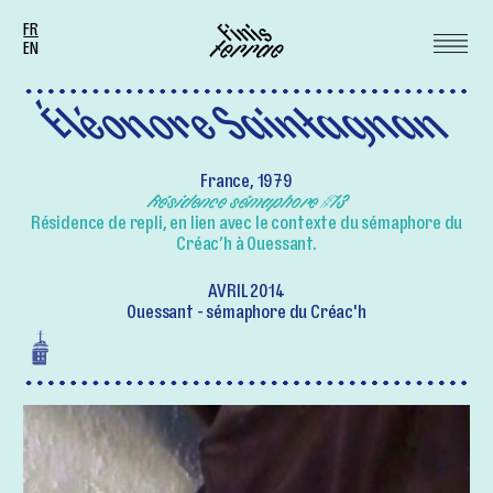
FR
EN
Éléonore Saintagnan
France, 1979
Résidence sémaphore #13
Résidence de repli, en lien avec le contexte du sémaphore du
Créac’h à Ouessant.
AVRIL 2014
Ouessant - sémaphore du Créac'h