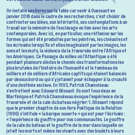
vivre sans se lasser du matin jusqu’à la nuit avancée.
On installe ses livres sur la table car venir à Ouessant en
janvier 2018 dans le cadre de ses recherches, c’est choisir de
confronter ses idées, son intériorité, ses contemplations à un
travail sur la mémoire de l’esclavage en lien avec les arts
contemporains. Avec ici, en particulier, une réflexion sur les
formes qui ont été produites par les peintres, les cinéastes et
les écrivains lorsqu’ils et elles imaginaient par les images, les
sons et les mots, la violence de la traversée entre l’Afrique et
les Amériques. Ce Passage du milieu où l’Atlantique a été
pendant plusieurs siècles le chemin des transformations les
plus brutales de l’histoire de l’humanité et le tombeau de
milliers et de milliers d’Africains captifs qui étaient balancés
par dessus bord ou qui s’y jetaient pour échapper à la cruauté
d’une destinée esclave. En 1993, Patrick Chamoiseau
s’entretient avec Edouard Glissant. Ils sont tous deux en
Martinique et Patrick Chamoiseau évoque l’expérience de la
traversée et de la cale du bateau négrier/1. Glissant répond
que le premier chapitre de son livre Poétique de la Relation
(1990) s’intitule « la barque ouverte » qui est pour l’écrivain :
« l’expérience du gouffre pour nos communautés. Le gouffre
de la cale du bateau et le gouffre de la mer dans laquelle on
jetait les morts et même les vivants avec des boulets à leurs