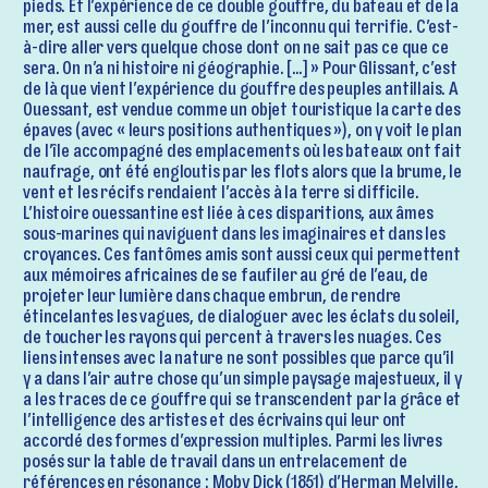
pieds. Et l’expérience de ce double gouffre, du bateau et de la
mer, est aussi celle du gouffre de l’inconnu qui terrifie. C’est-
à-dire aller vers quelque chose dont on ne sait pas ce que ce
sera. On n’a ni histoire ni géographie. […] » Pour Glissant, c’est
de là que vient l’expérience du gouffre des peuples antillais. A
Ouessant, est vendue comme un objet touristique la carte des
épaves (avec « leurs positions authentiques »), on y voit le plan
de l’île accompagné des emplacements où les bateaux ont fait
naufrage, ont été engloutis par les flots alors que la brume, le
vent et les récifs rendaient l’accès à la terre si difficile.
L’histoire ouessantine est liée à ces disparitions, aux âmes
sous-marines qui naviguent dans les imaginaires et dans les
croyances. Ces fantômes amis sont aussi ceux qui permettent
aux mémoires africaines de se faufiler au gré de l’eau, de
projeter leur lumière dans chaque embrun, de rendre
étincelantes les vagues, de dialoguer avec les éclats du soleil,
de toucher les rayons qui percent à travers les nuages. Ces
liens intenses avec la nature ne sont possibles que parce qu’il
y a dans l’air autre chose qu’un simple paysage majestueux, il y
a les traces de ce gouffre qui se transcendent par la grâce et
l’intelligence des artistes et des écrivains qui leur ont
accordé des formes d’expression multiples. Parmi les livres
posés sur la table de travail dans un entrelacement de
références en résonance : Moby Dick (1851) d’Herman Melville,