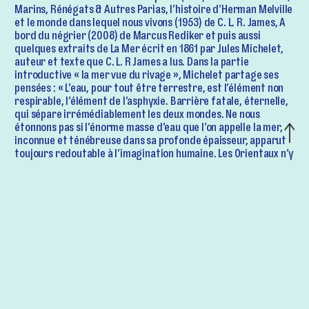
Marins, Rénégats & Autres Parias, l’histoire d’Herman Melville
et le monde dans lequel nous vivons (1953) de C. L. R. James, A
bord du négrier (2008) de Marcus Rediker et puis aussi
quelques extraits de La Mer écrit en 1861 par Jules Michelet,
auteur et texte que C. L. R James a lus. Dans la partie
introductive « la mer vue du rivage », Michelet partage ses
pensées : « L’eau, pour tout être terrestre, est l’élément non
respirable, l’élément de l’asphyxie. Barrière fatale, éternelle,
qui sépare irrémédiablement les deux mondes. Ne nous
étonnons pas si l’énorme masse d’eau que l’on appelle la mer,
inconnue et ténébreuse dans sa profonde épaisseur, apparut
toujours redoutable à l’imagination humaine. Les Orientaux n’y
voient que le gouffre amer, la nuit de l’abîme.
Dans toutes les anciennes langues, de l’Inde à l’Irlande, le nom
de la mer a pour synonyme ou analogue le désert et la nuit ».
Quelques pages plus loin on lit : « Si l’on plonge dans la mer à
une certaine profondeur, on perd bientôt la lumière, on entre
dans un crépuscule où persiste une seule couleur, un rouge
sinistre, puis cela même disparaît et la nuit complète se fait,
c’est l’obscurité absolue sauf peut-être des accidents de
phosphorescence effrayante »./2 Ces descriptions, Michelet
les reconstitue en lien aux écrits d’un des pionniers de