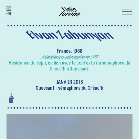
FR
EN
Elvan Zabunyan
France, 1968
Résidence sémaphore #21
Résidence de repli, en lien avec le contexte du sémaphore du
Créac’h à Ouessant.
JANVIER 2018
Ouessant - sémaphore du Créac'h