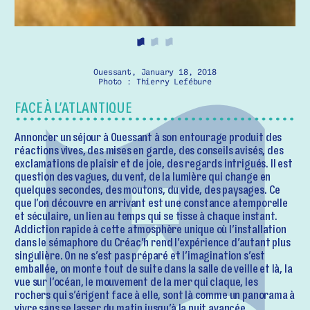
Ouessant, January 18, 2018
Photo : Thierry Lefébure
FACE À L’ATLANTIQUE
Annoncer un séjour à Ouessant à son entourage produit des
réactions vives, des mises en garde, des conseils avisés, des
exclamations de plaisir et de joie, des regards intrigués. Il est
question des vagues, du vent, de la lumière qui change en
quelques secondes, des moutons, du vide, des paysages. Ce
que l’on découvre en arrivant est une constance atemporelle
et séculaire, un lien au temps qui se tisse à chaque instant.
Addiction rapide à cette atmosphère unique où l’installation
dans le sémaphore du Créac’h rend l’expérience d’autant plus
singulière. On ne s’est pas préparé et l’imagination s’est
emballée, on monte tout de suite dans la salle de veille et là, la
vue sur l’océan, le mouvement de la mer qui claque, les
rochers qui s’érigent face à elle, sont là comme un panorama à